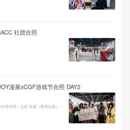
BACC 社团合照
JOY漫展xCGF游戏节合照 DAY2
之先叫毛毛吧：丘比 常服（赛博出镜）：