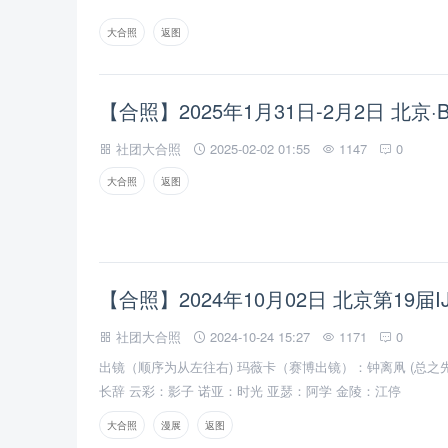
大合照
返图
【合照】2025年1月31日-2月2日 北京·
社团大合照
2025-02-02 01:55
1147
0
大合照
返图
【合照】2024年10月02日 北京第19届I
社团大合照
2024-10-24 15:27
1171
0
出镜（顺序为从左往右) 玛薇卡（赛博出镜）：钟离凧 (总
长辞 云彩：影子 诺亚：时光 亚瑟：阿学 金陵：江停
大合照
漫展
返图