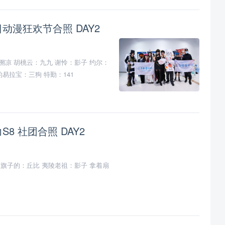
日动漫狂欢节合照 DAY2
溯凉 胡桃云：九九 谢怜：影子 约尔：
易拉宝：三狗 特勤：141
S8 社团合照 DAY2
着旗子的：丘比 夷陵老祖：影子 拿着扇