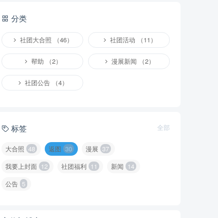
分类
社团大合照 （46）
社团活动 （11）
帮助 （2）
漫展新闻 （2）
社团公告 （4）
标签
全部
大合照
48
返图
30
漫展
37
我要上封面
12
社团福利
11
新闻
14
公告
5