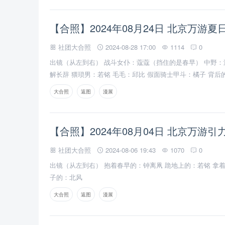
【合照】2024年08月24日 北京万游夏
社团大合照
2024-08-28 17:00
1114
0
出镜（从左到右） 战斗女仆：蔻蔻（挡住的是春早） 中野：
解长辞 猥琐男：若铭 毛毛：邱比 假面骑士甲斗：橘子 背后的
大合照
返图
漫展
【合照】2024年08月04日 北京万游引力
社团大合照
2024-08-06 19:43
1070
0
出镜（从左到右） 抱着春早的：钟离凧 跪地上的：若铭 拿
子的：北风 ​
大合照
返图
漫展