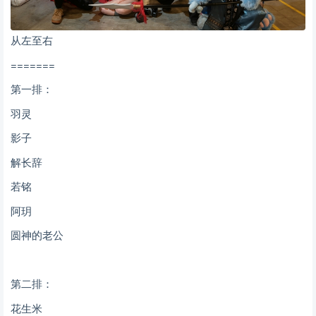
从左至右
=======
第一排：
羽灵
影子
解长辞
若铭
阿玥
圆神的老公
第二排：
花生米