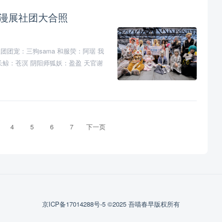
15 漫展社团大合照
团团宠：三狗sama 和服荧：阿琚 我
长鲸：苍溟 阴阳师狐妖：盈盈 天官谢
症守护者颜语：酔流缘 申鹤冷花幽露：南
4
5
6
7
下一页
京ICP备17014288号-5
©2025 吾喵春早版权所有