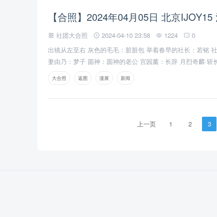
【合照】2024年04月05日 北京IJOY
社团大合照
2024-04-10 23:58
1224
0
出镜从左至右 灰色的毛毛：脏脏包 举着春早的社长：若铭 社
妻由乃：梦子 圆神：圆神的老公 宫园薰：长辞 月烈奇麟·斩
怜：影子 佐助：尘池 优菈：耿耿 妄想症泠珞：时苓 妄想
大合照
返图
漫展
新闻
猫 东京复仇者佐野万次郎：樱井时零
上一页
1
2
3