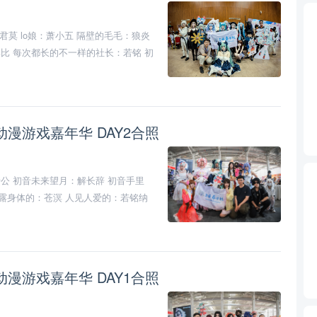
君莫 lo娘：萧小五 隔壁的毛毛：狼炎
邱比 每次都长的不一样的社长：若铭 初
简钰 初音未来 中华娘：影子 祈本里
真人快打-乔尼凯奇：黑泽
2动漫游戏嘉年华 DAY2合照
公 初音未来望月：解长辞 初音手里
身体的：苍溟 人见人爱的：若铭 ​纳
2动漫游戏嘉年华 DAY1合照