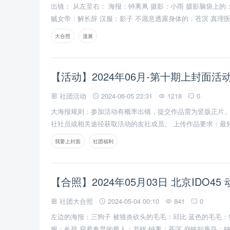
出镜： 从左至右： 海报：钟离凧 摄影：小雨 摄影脑袋上的
贼女帝：解长辞 汉服：影子 不愿意透露身体的：苍溟 真理医生
一个摄影：戮月
大合照
漫展
【活动】2024年06月-第十期上封面活
社团活动
2024-06-05 23:31
1218
0
大海报规则：参加活动有概率出镜，提交作品需为竖版正片
社社员或相关途径获取活动的友社成员。 上传作品要求：最短
为本人作品。上传作品不限制数量，入选后会挑选最适合的
我要上封面
社团福利
社社团常规免费活动，无其他收费内容，可放心参加。积极参
归吾喵春早社所有。其规定明信片、海报等可能会被更换为冲
期至2024年06月24日。
【合照】2024年05月03日 北京IDO45
社团大合照
2024-05-04 00:10
841
0
左边的海报：三狗子 被狼炎砍头的毛毛：邱比 蓝色的毛毛：
服：长辞 穿着春早的男人：若铭 钟离：苍溟 崩铁知更鸟：