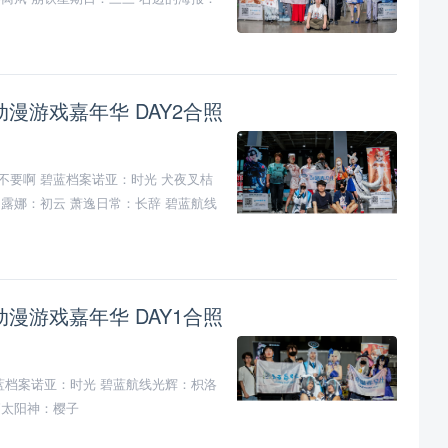
 动漫游戏嘉年华 DAY2合照
不要啊 碧蓝档案诺亚：时光 犬夜叉桔
月露娜：初云 萧逸日常：长辞 碧蓝航线
 动漫游戏嘉年华 DAY1合照
碧蓝档案诺亚：时光 碧蓝航线光辉：枳洛
拓太阳神：樱子