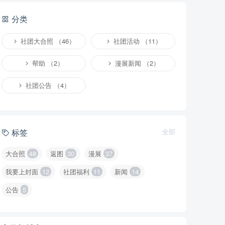
分类
社团大合照 （46）
社团活动 （11）
帮助 （2）
漫展新闻 （2）
社团公告 （4）
标签
全部
大合照
48
返图
30
漫展
37
我要上封面
12
社团福利
11
新闻
14
公告
5