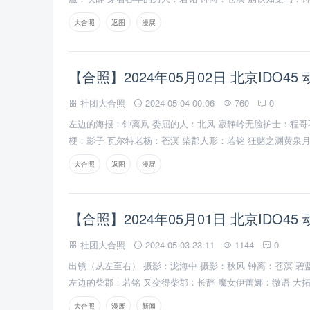
还是钟离凧
大合照
返图
漫展
【合照】2024年05月02日 北京IDO45
社团大合照
2024-05-04 00:06
760
0
左边的海报：钟离凧 委屈的人：北风 寂静岭无脸护士：程哥
梗：影子 瓦尔特老杨：苍溟 柴郡人形：若铭 狂赌之渊黄泉
鸾：枳洛 右边的海报：三狗
大合照
返图
漫展
【合照】2024年05月01日 北京IDO45
社团大合照
2024-05-03 23:11
1144
0
出镜（从左至右） 摄影：泷海中 摄影：秋风 钟离：苍溟 
左边的柴郡：若铭 又变得柴郡：长辞 魔女伊蕾娜：微语 大
大合照
漫展
新闻