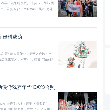
：春早（端午特别版） 卡芙卡：简钰 海
：君莫 送奶工Milkman：黑泽 另外
动-绿树成荫
、场照的高质量作品；提交人必须为本
边像素需大于2000px，提交作品必须
一张。活动说明：本场活动为吾喵春早
加社团活动或有福利赠送;最终解释权
印照片.本次活动自即日起开始 截止日
 动漫游戏嘉年华 DAY3合照
狼炎 犬夜叉桔梗：影子 初音望月礼
钟离凧 崩铁星期日：三三 右边的海报：