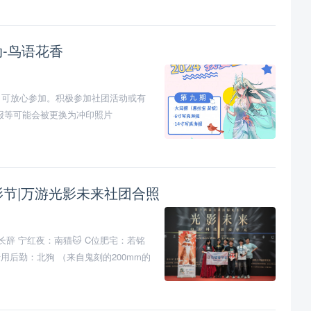
动-鸟语花香
，可放心参加。积极参加社团活动或有
报等可能会被更换为冲印照片
电影节|万游光影未来社团合照
长辞 宁红夜：南猫🐱 C位肥宅：若铭
用后勤：北狗 （来自鬼刻的200mm的