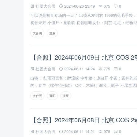
社团大合照
2024-06-26 23:49
675
0
可以说是初音专场的一天了 出镜从左到右 1999的兔毛手袋：
初音未来 小僵尸：童软软 初音咖啡女仆：阿苡 毛毛：经验
音：解长辞 初音女仆：混乱邪恶凉白开 没找到是谁 维尔汀：
大合照
漫展
香：無涉交 碧蓝档案 锭前纱织：时光 春早端午特款：春早 
【合照】2024年06月09日 北京ICOS 
社团大合照
2024-06-11 14:24
775
0
出镜： 红雨冠言和：醉流缘 中华娘：凉白开 小圆：圆神的老
的：春早（端午特别款） C位：木简行 谢怜：影子 不愿意透露
兰迦吉尔卡:君莫 甘雨：程哥不要啊 黑瞎子： 自设：森森子
大合照
返图
漫展
【合照】2024年06月08日 北京ICOS 
社团大合照
2024-06-11 14:21
978
0