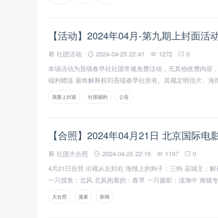
【活动】2024年04月-第九期上封面活
社团活动
2024-04-25 22:41
1272
0
本场活动为吾喵春早社社团常规免费活动，无其他收费内容
福利赠送 最终解释权归吾喵春早社所有。其规定明信片、海
我要上封面
社团福利
公告
【合照】2024年04月21日 北京国际
社团大合照
2024-04-25 22:16
1197
0
4月21日合照 出镜从左到右 海报上的狗子：三狗 花城主：解
一只摸鱼：北风 北风抱着的：春早 一只摄影：泷海中 南猫专
超长焦全景合照）
大合照
漫展
新闻