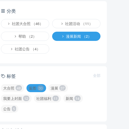
分类
社团大合照 （46）
社团活动 （11）
帮助 （2）
漫展新闻 （2）
社团公告 （4）
标签
全部
大合照
48
返图
30
漫展
37
我要上封面
12
社团福利
11
新闻
14
公告
5